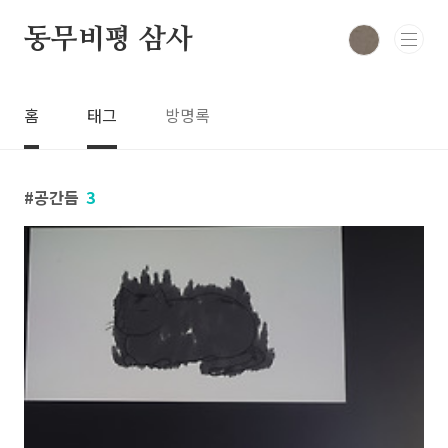
본문 바로가기
동무비평 삼사
홈
태그
방명록
공간듬
3