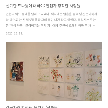
신기한 드나듦에 대하여: 언젠가 정착한 사람들
인천의 어느 동네를 달리고 있었다. 택시에는 일흔을 훌쩍 넘긴 큰아버지
와 예순도 안 된 막냇동생과 그의 딸인 내가 타고 있었다. 목적지는 주안
동 ‘현상 약국’. 큰아버지는 택시 기사에게 주안에 오래된 약국 두 개 중
하나가 문을 닫는다고 말을 걸면서 재개발 얘기를 꺼냈다. 큰아버지 고향
2020. 12. 18.
은 파주 장단. 전쟁 때 도림동으로 피난 와 영등포에서 평생을 사시다 인
천에서 노년을 보내고 계신다. 그런 큰아버지가 타고난 인천사람마냥 주
안동의 재개발에 대한 염려를 숨기지 않으셔서 의아했다. 자신 역시 이주
민인 동네에서 개발이라는 변화를 걱정하며 택시 기사와의 몇 마디 대화
로 애써 근심을 가라앉히려고 하는 마음은 큰아버지 개인 인생사를 생각
하면 낯설었지만, 자주 이사를 다니는 도시 거주자로서는 익숙하기도 했
다. 그 정감..
김금자와 범진용, 모자의 ‘성북동’