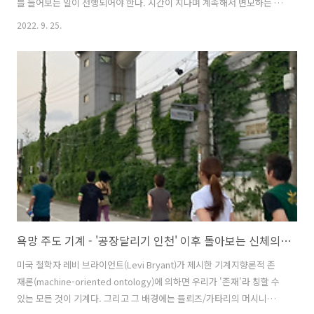
를 들어보는 일이 선행되어야 한다. 시간이 지나며 계속해서 변모하는 디
아스포라 역시 그렇다. 그중 코리안 디아스포라는 개화기 하와이 이주를
2022. 9. 25.
시작으로 중국, 일본, 연해주 그리고 또다시 중앙아시아 등지로 향한 이
들의 몸이 조선/한국이라는 경계를 갖고, 도착한 땅과 구별되는 삶을 살
아낸 것을 일컫는다. 초기 코리안 디아스포라를 다룬 미술이 이러한 표지
를 지닌 작가가 이주한 장소를 관찰하며 낯선 일상을 그려내거나, 이를
통해 자기 고백적이고 역사화 된 경험을 기록하는 방식을 취했다면,
2010년대 이후 작가들은 세대를 건넌 뒤 맞닿은 현재의 디아스포라를 이
해하는 과정에 참여하..
욕망 주도 기계 - '공장달리기 인천' 이후 돌아보는 신체의 기계성
미국 철학자 레비 브라이언트(Levi Bryant)가 제시한 기계지향론적 존
재론(machine-oriented ontology)에 의하면 우리가 '존재'라 칭할 수
있는 모든 것이 기계다. 그리고 그 배경에는 들뢰즈/가타리의 머시니즘