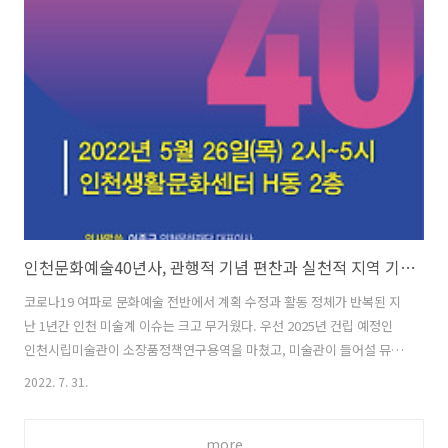
교류를 바탕으로 활동하는 시각예술가 제인 진 카이젠(Jane Jin
Kaisen, 1980~)은 한국 제주도 출생으로 덴마크에 입양된 이후 덴마크
왕립예술학교, UCLA 에서 수학했으며, 코펜하겐에서 활동하고 있다.
2021년 개인전 《이별의 공동체》 (아트선재센터/서울), 제인 진 카이
젠..
인천문화예술40년사, 관행적 기념 편찬과 실천적 지역 기록화 사이에서
코로나19 여파로 문화예술 전반에서 계획 수정과 활동 정체가 반복된 지
난 1년간 인천 미술계 이슈는 크고 무거웠다. 우선 2025년 건립 예정인
인천시립미술관이 소장품정책연구용역을 마쳤고, 미술관이 들어설 뮤지
엄파크의 국제설계공모도 진행 중이다. 또한 2021년 “매머드급 예술시
2022. 7. 31.
장이면서 비엔날레”를 표방하는 인천아시아아트쇼가 개최되었고, 올해
는 인천국제아트쇼(인천여성미술비엔날레)·인천아트페스타(인천미술협
more
회)와 함께 두 번째 행사 개막을 예고하고 있다. 인천시립미술관 건립과