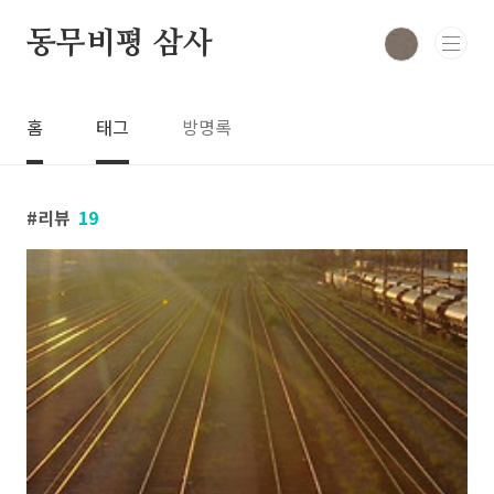
본문 바로가기
동무비평 삼사
홈
태그
방명록
리뷰
19