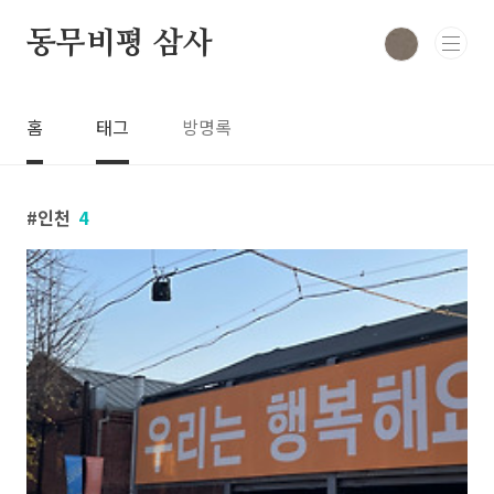
본문 바로가기
동무비평 삼사
홈
태그
방명록
인천
4