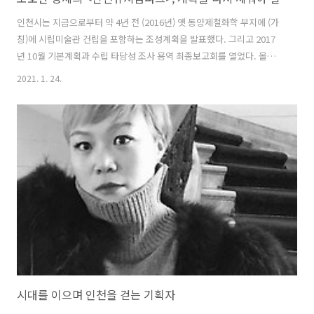
인천시는 지금으로부터 약 4년 전 (2016년) 옛 동양제철화학 부지에 (가
칭)에 시립미술관 건립을 포함하는 조성계획을 발표했다. 그리고 2017
년 10월 기본계획과 수립 타당성 조사 용역 최종보고회를 열었다. 올해
기획재정부의 예비 타당성 조사 신청이 통과되어 국비를 지원받게 되면
2021. 1. 24.
착공에 들어간다는 것이다. 그런데 인천시가 발표한 (가칭)의 기능과 역
할, 목적은 인천의 제8부두 중심의 도시재생 프로젝트 ‘상상플랫폼’조성
계획과 겹쳐진다. 물론 현대의 뮤지엄이 복합적인 문화공간으로 변모하
고 있으며 쇠퇴한 도시의 재생을 이루어내는 문화전략임을 감안하더라
도 과연 인천시가 ‘뮤지엄’의 근본적 역할을 이해하며, 지역 미술인들이
왜 시립미술관을 숙원으로 여겼는지 제대로 들여다봤는지 의구심이 든
다. 국제박물관협의회..
시대를 이으며 인천을 걷는 기획자