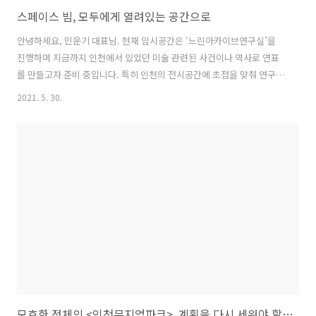
스페이스 빔, 모두에게 열려있는 공간으로
안녕하세요, 민운기 대표님. 현재 임시공간은 ‘느린아카이브연구실’을
진행하며 지금까지 인천에서 있었던 미술 관련된 사건이나 역사로 연표
를 만들고자 준비 중입니다. 특히 인천의 전시공간에 초점을 맞춰 연구
중인데요. 그 중 ‘스페이스 빔’이 20세기에 전시 공간으로 중요한 역할을
2021. 5. 30.
해왔다는 것을 알고, 대표님의 이야기를 듣는 것이 의미 있을 것 같아 찾
아뵙게 되었습니다. Q. 1995년 ‘지역미술연구모임’으로 시작하고 이후
2002년 남동구 구월동에서 스페이스 빔을 개관하고, 이후 2007년 9월부
터 동구 배다리에서 스페이스 빔 재개관을 했는데, 그 과정에서 선생님이
생각하시는 ‘전시’의 의미와 역할이 무엇이었는지 궁금합니다. A. 네,
1999년부터 2001년까지 3년에 걸쳐서 종합문화예술회관 전관을 빌려..
모호한 정체의 <인천뮤지엄파크>, 계획을 다시 세워야 할 때