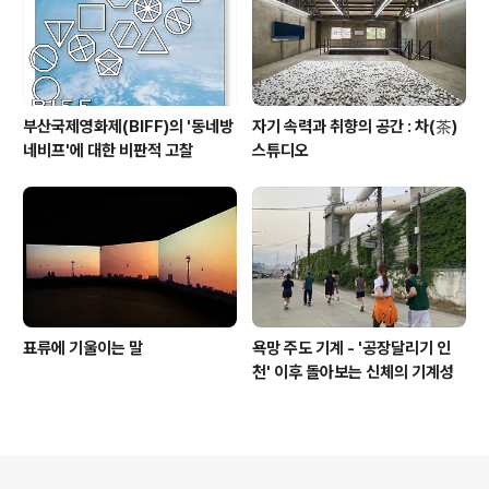
부산국제영화제(BIFF)의 '동네방
자기 속력과 취향의 공간 : 차(茶)
네비프'에 대한 비판적 고찰
스튜디오
표류에 기울이는 말
욕망 주도 기계 - '공장달리기 인
천' 이후 돌아보는 신체의 기계성
의안내