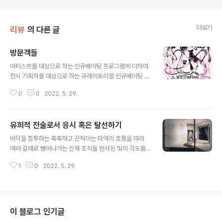
더보기
리뷰
의 다른 글
방문객들
글 내용
아티스트를 대상으로 하는 인큐베이팅 프로그램에 더하여
전시 기획자를 대상으로 하는 큐레이토리얼 인큐베이팅 프
로그램이 양적, 질적으로 확장되고 있다. 이러한 인큐베이
0
0
2022. 5. 29.
팅 프로그램은 서울뿐 아니라 광주, 부산, 인천 등 국내의
다양한 지역에서 팬데믹 이전부터 지속적으로 개최되고 있
으며 참여 기간과 결과물은 프로그램의 성격에 따라 다양
유희적 전술로서 응시 혹은 탈선하기
하다. 프로그램은 크게 두 가지 구성을 가진다. 하나는 정해
글 내용
진 기간 동안 입주하여 해당 지역에 머무는 레지던시 형태
바닥을 침투하는 축축하고 끈적이는 타액의 흐름을 따라
이고, 다른 하나는 약 5회에서 10회 정도 주기적인 모임을
여러 갈래로 뻗어나가는 신체 조직들 반사된 빛의 각도를
가지는 워크숍 형태이다. 후자는 전자를 간소화한 것이라
따라 접혔다 펼쳐지는 표면 너머로 조각되는 장면들 그 이
고 보아도 무방하다. 이러한 프로그램은 참여 기획자 개개
1
0
2022. 5. 29.
면에 뚫린 검은 구멍과 그 속에 숨겨진 유물들 너머로 대기
인의 전문적, 직업적 역량 강화를 1차 목표로 두지만, 특정
의 습윤한 질감을 따라 몸을 형성하는 환영들 가변적이며
지역을 거점으로 삼는 큐레이토리얼 인큐..
유기체를 동반하고 공간에 달라붙어 하나의 완결된 형태로
조망할 수 없는 작품을 어떻게 바라봐야 할까. 전시를 감상
하기 위해선 장소와 인프라, 작품과 신체의 접촉을 통한 뒤
이 블로그 인기글
얽힘과 화학작용으로 융해해 들어가는 연금술적인 눈이 필