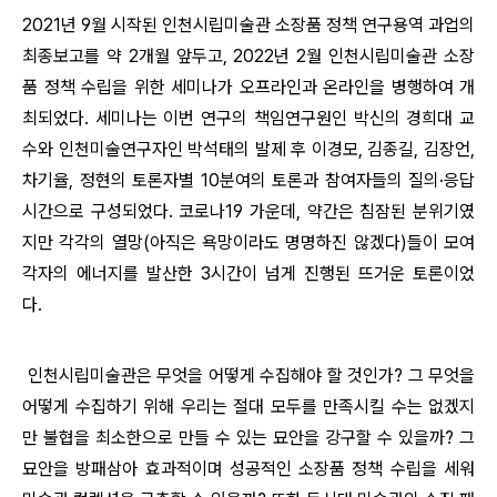
2021년 9월 시작된 인천시립미술관 소장품 정책 연구용역 과업의
최종보고를 약 2개월 앞두고, 2022년 2월 인천시립미술관 소장
품 정책 수립을 위한 세미나가 오프라인과 온라인을 병행하여 개
최되었다. 세미나는 이번 연구의 책임연구원인 박신의 경희대 교
수와 인천미술연구자인 박석태의 발제 후 이경모, 김종길, 김장언,
차기율, 정현의
토론자별
10분여의 토론
과 참여자들의 질의
·응답
시간으로 구성되었다. 코로나19 가운데, 약간은 침잠된 분위기였
지만 각각의 열망(아직은 욕망이라도 명명하진 않겠다)들이 모여
각자의 에너지를 발산한 3시간이 넘게 진행된 뜨거운 토론이었
다.
인천시립미술관은 무엇을 어떻게 수집해야 할 것인가? 그 무엇을
어떻게 수집하기 위해 우리는 절대 모두를 만족시킬 수는 없겠지
만 불협을 최소한으로 만들 수 있는 묘안을 강구할 수 있을까? 그
묘안을 방패삼아 효과적이며 성공적인 소장품 정책 수립을 세워