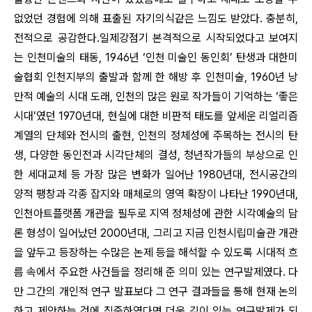
없었던 경험에 의해 표출된 자기의식같은 느낌도 받았다. 충분히,
전적
으로 공감한다.일제강점기 본격적으로 시작되었다고 보여지
는 인천미술의 태동, 1946년 ‘인천 미술인 동인회’ 탄생과 대한미
술협회 인천지부의 출발과 함께 한 해방 후 인천미술, 1960년 낭
만적 예술의 시대 도래, 인천의 많은 원로 작가들이 기억하는 ‘좋은
시대’였던 1970년대, 현실에 대한 비판적 태도를 앞세운 리얼리즘
계열의 단체와 전시의 출현, 인천의 정체성에 주목하는 전시의 탄
생, 다양한 동인전과 시각단체의 결성, 청년작가들의 부상으로 인
한 세대교체 등 가장 많은 변화가 일어난 1980년대, 전시공간의
양적 팽창과 각종 잡지와 매체로의 영역 확장이 나타난 1990년대,
인천아트플랫폼 개관을 필두로 지역 정체성에 관한 시각예술의 담
론 형성이 일어났던 2000년대, 그리고 지금 인천시립미술관 개관
을 앞두고 등장하는 수많은 논제 등을 해석할 수 있도록 시대적 흐
름 속에서 주요한 사건들을 정리해 준 의미 있는 연구발제였다. 다
만 그간의 개인적 연구 발표보다 그 연구 결과들을 통해 현재 논의
하고 제안하는
것에 집중하였다면 더욱 깊이 있는 연구발제가 되