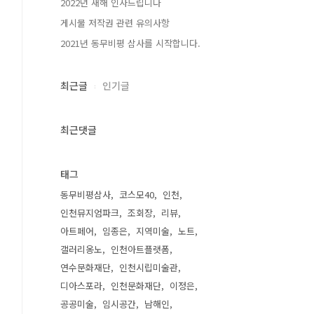
2022년 새해 인사드립니다
게시물 저작권 관련 유의사항
2021년 동무비평 삼사를 시작합니다.
최근글
인기글
최근댓글
태그
동무비평삼사
코스모40
인천
인천뮤지엄파크
조회장
리뷰
아트페어
임종은
지역미술
노트
갤러리옹노
인천아트플랫폼
연수문화재단
인천시립미술관
디아스포라
인천문화재단
이정은
공공미술
임시공간
남해인