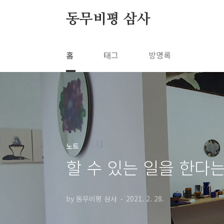
본문 바로가기
동무비평 삼사
홈
태그
방명록
노트
할 수 있는 일을 한다는
by 동무비평 삼사
2021. 2. 28.