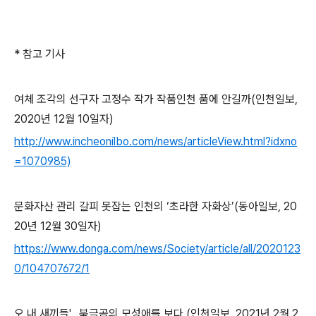
* 참고 기사
여체 조각의 선구자 고정수 작가 작품인천 품에 안길까
(인천일보,
2020
년
12
월
10
일자
)
http://www.incheonilbo.com/news/articleView.html?idxno
=1070985)
문화자산 관리 갈피 못잡는 인천의
‘
초라한 자화상
’(동아일보, 20
20
년
12
월
30
일자
)
https://www.donga.com/news/Society/article/all/2020123
0/104707672/1
오 내 새끼들
'
…
북극곰의 모성애를 보다
(인천일보, 2021
년
2
월
2