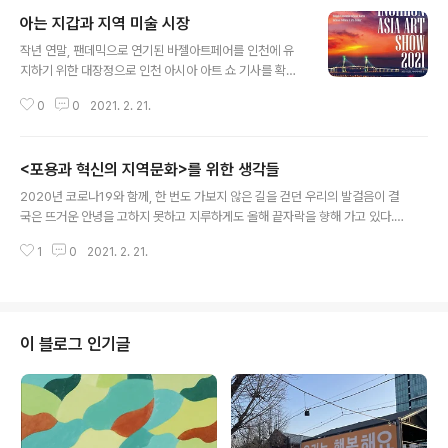
아는 지갑과 지역 미술 시장
글 내용
작년 연말, 팬데믹으로 연기된 바젤아트페어를 인천에 유
지하기 위한 대장정으로 인천 아시아 아트 쇼 기사를 확인
하고 를 온라인으로 참관했다. 워낙 미술관련 인프라와 조
0
0
2021. 2. 21.
건이 아쉬운 인천인지라 대형 아트 페어가 지역 문화예술
생태계에 긍정적인 단계들을 차근차근 밟아 간다면 그 품
은 뜻을 응원할 생각이었다. 하지만, 인천 아시아 아트 쇼의
<포용과 혁신의 지역문화>를 위한 생각들
포부 계획 등을 듣다보니, 2019년 인천 해양 국제 미술 축
글 내용
전이 생각났다. 일주일 동안 매출 1조원, 참여 화랑이 300
2020년 코로나19와 함께, 한 번도 가보지 않은 길을 걷던 우리의 발걸음이 결
여개 내외에 9만여명 관람객의 바젤 아트 페어를 감당하기
국은 뜨거운 안녕을 고하지 못하고 지루하게도 올해 끝자락을 향해 가고 있다.
에 시립미술관뿐만 아니라, 작은 공사립 미술관, 갤러리, 대
코로나를 처음 만나 약간은 당황했지만 사스나 메르스처럼 곧 쉽게 이별 할 것
안 공간 그리고 지역 내 아트 페어 등의 현황과 미술 시장의
1
0
2021. 2. 21.
처럼 무심한 척 하려던 그때도 코끝이 시렸던 겨울이었는데 또 다시 겨울을 맞
창작이나 향유에 대한 냉정한 판단은 없이 시민 참여 프로
는다. 정치, 경제, 사회뿐만 아니라 문화예술계의 수많은 ‘계획’들은 물거품이 되
그램으로 사생대회를 언급했..
거나, 수정에 수정을 거듭하여 기대와 전혀 다르거나 혹은 예상과 달리 우연이
라고 하기엔 필연처럼 “그래, 바로 이것이 예술이지” 뜨겁게 열광할 만한 결과
들을 우리에게 보여주기도 했다. 특히 문화예술분야에 있어 정말 뜨겁게 열광해
이 블로그 인기글
야했으나 짜게 식어버린 정부 계획 발표는 지역문화진흥 기본계획일 것이다. 지
역문화진흥 기본계획은 ..