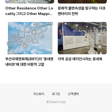
Other Residence Other Lo
문화적 불연속성을 탐구하는 다큐
cality 그리고 Other Mapping
멘터리의 전략
1.0
부산국제영화제(BIFF)의 '동네방
지역 공공 레지던시라는 동네북
네비프'에 대한 비판적 고찰
의안내
티스토리
로그인
고객센터
© Daum Corp.