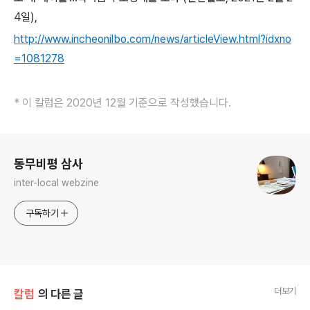
4
일
),
http://www.incheonilbo.com/news/articleView.html?idxno
=1081278
* 이 칼럼은 2020년 12월 기준으로 작성했습니다.
로그 정보
동무비평 삼사
inter-local webzine
구독하기
더보기
칼럼
의 다른 글