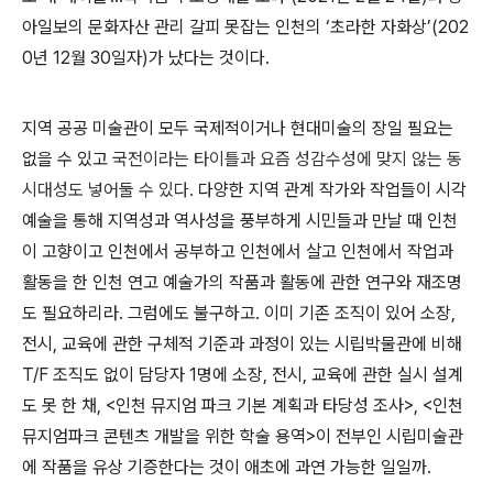
아일보의 문화자산 관리 갈피 못잡는 인천의
‘
초라한 자화상
’(202
0
년
12
월
30
일자
)가 났다는 것이다.
지역 공공 미술관이 모두 국제적이거나 현대미술의 장일 필요는
없을 수 있고
국전이라는 타이틀과 요즘 성감수성에 맞지 않는 동
시대성도 넣어둘 수 있다.
다양한 지역 관계 작가와 작업들이 시각
예술을 통해 지역성과 역사성을 풍부하게 시민들과 만날 때 인천
이 고향이고 인천에서 공부하고 인천에서 살고 인천에서 작업과
활동을 한 인천 연고 예술가의 작품과 활동에 관한 연구와 재조명
도 필요하리라
.
그럼에도 불구하고
.
이미 기존 조직이 있어 소장
,
전시
,
교육에 관한 구체적 기준과 과정이 있는 시립박물관에 비해
T/F
조직도 없이 담당자
1
명에 소장
,
전시
,
교육에 관한 실시 설계
도 못 한 채
, <
인천 뮤지엄 파크 기본 계획과 타당성 조사
>, <
인천
뮤지엄파크 콘텐츠 개발을 위한 학술 용역
>
이 전부인 시립미술관
에 작품을 유상 기증한다는 것이 애초에 과연 가능한 일일까
.