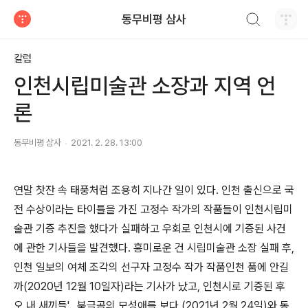
검색하기
동무비평 삼사
티스토리
칼럼
인천시립미술관 소장과 지역 언
론
동무비평 삼사
2021. 2. 28. 13:00
연말 찻잔 속 태풍처럼 조용히 지나간 일이 있다
.
인천 출신으로 국
전 수상이라는 타이틀을 가진 고정수 작가의 작품들이 인천시립미
술관 기증 추진을 했다가 실패하고 우회로 인천시에 기증된 사건
에 관한 기사들을 발견했다. 흥미로운 건 시립미술관 소장 실패 후,
인천 일보의
여체 조각의 선구자 고정수 작가 작품인천 품에 안길
까
(2020
년
12
월
10
일자
)라는 기사가 났고, 인천시로 기증된 후
오 내 새끼들
'
…
북극곰의 모성애를 보다
(2021
년
2
월
24
일
)와
동