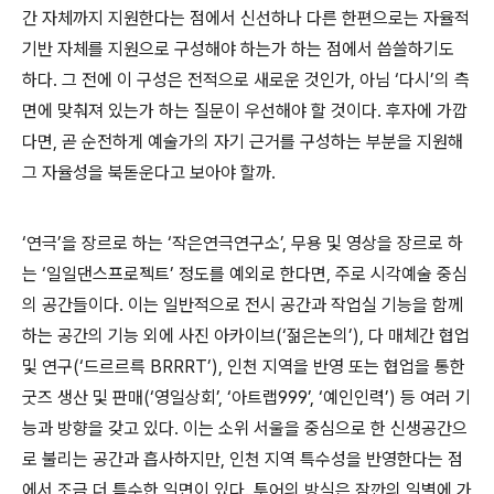
간 자체까지 지원한다는 점에서 신선하나 다른 한편으로는 자율적
기반 자체를 지원으로 구성해야 하는가 하는 점에서 씁쓸하기도
하다
.
그 전에 이 구성은 전적으로 새로운 것인가
,
아님
‘
다시
’
의 측
면에 맞춰져 있는가 하는 질문이 우선해야 할 것이다
.
후자에 가깝
다면
,
곧 순전하게 예술가의 자기 근거를 구성하는 부분을 지원해
그 자율성을 북돋운다고 보아야 할까
.
‘
연극
’
을 장르로 하는
‘
작은연극연구소
’,
무용 및 영상을 장르로 하
는
‘
일일댄스프로젝트
’
정도를 예외로 한다면
,
주로 시각예술 중심
의 공간들이다
.
이는 일반적으로 전시 공간과 작업실 기능을 함께
하는 공간의 기능 외에 사진 아카이브
(‘
젊은논의
’),
다 매체간 협업
및 연구
(‘
드르르륵
BRRRT’),
인천 지역을 반영 또는 협업을 통한
굿즈 생산 및 판매
(‘
영일상회
’, ‘
아트랩
999’, ‘
예인인력
’)
등 여러 기
능과 방향을 갖고 있다
.
이는 소위 서울을 중심으로 한 신생공간으
로 불리는 공간과 흡사하지만
,
인천 지역 특수성을 반영한다는 점
에서 조금 더 특수한 일면이 있다
.
투어의 방식은 잠깐의 일별에 가