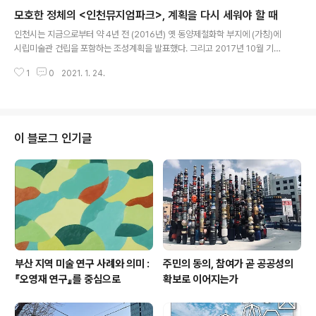
를 세우고 예술 활동을 계속하였으며, 블랙리스트 작성과 검열에 관여한 관료에
모호한 정체의 <인천뮤지엄파크>, 계획을 다시 세워야 할 때
대한 처벌과 사건에 대한 리포트 작성을 촉구하였다. 이 같은 압박은 촛불 혁명
글 내용
과 어우러져 대통령의 탄핵을 이끌어낸 광장의 동력 중 하나로 지목되었다. 그
인천시는 지금으로부터 약 4년 전 (2016년) 옛 동양제철화학 부지에 (가칭)에
러나 이후 상황은 뚜렷한 변화를 보이지 못한 채 고착되어 있는 것처럼 보인다.
시립미술관 건립을 포함하는 조성계획을 발표했다. 그리고 2017년 10월 기본
창조성을 중시하는 문화예술 영역..
계획과 수립 타당성 조사 용역 최종보고회를 열었다. 올해 기획재정부의 예비
1
0
2021. 1. 24.
타당성 조사 신청이 통과되어 국비를 지원받게 되면 착공에 들어간다는 것이다.
그런데 인천시가 발표한 (가칭)의 기능과 역할, 목적은 인천의 제8부두 중심의
도시재생 프로젝트 ‘상상플랫폼’조성 계획과 겹쳐진다. 물론 현대의 뮤지엄이
복합적인 문화공간으로 변모하고 있으며 쇠퇴한 도시의 재생을 이루어내는 문
화전략임을 감안하더라도 과연 인천시가 ‘뮤지엄’의 근본적 역할을 이해하며,
이 블로그 인기글
지역 미술인들이 왜 시립미술관을 숙원으로 여겼는지 제대로 들여다봤는지 의
구심이 든다. 국제박물관협의회..
부산 지역 미술 연구 사례와 의미 :
주민의 동의, 참여가 곧 공공성의
『오영재 연구』를 중심으로
확보로 이어지는가