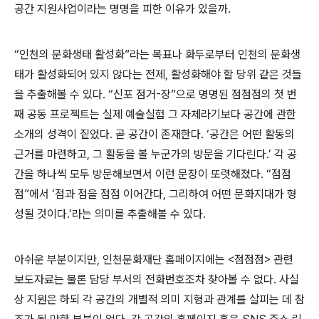
공간 지원사업이라는 명명을 피한 이유가 있을까
.
“
인천의 문화생태 활성화
”
라는 목표나 화두로부터 인천의 문화생
태가 활성화되어 있지 않다는 전제
,
활성화해야 할 당위 같은 것들
을 추출해볼 수 있다
. “
신포 점거
-
장
”
으로 명명된 점점점의 첫 번
째 공동 프로젝트는 실제 예술실험 그 자체라기보다 공간에 관한
소개의 성격이 짙었다
.
곧 공간이 존재한다
. ‘
공간은 어떤 활동의
근거를 마련하고
,
그 활동을 볼 누군가의 방문을 기다린다
.’
각 공
간을 하나씩 모두 방문해보면서 이런 문장이 또렷해졌다
. “
점점
점
”
에서
‘
점과 점을 점점 이어간다
,
그리하여 어떤 문화지대가 형
성될 것이다
.’
라는 의미를 추출해볼 수 있다
.
아쉬운 부분이지만
,
인천문화재단 홈페이지에는
<
점점점
>
관련
보도자료는 물론 담당 부서의 전화번호조차 찾아볼 수 없다
.
사실
상 지원은 하되 각 공간의 개별적 의미 지형과 관계를 살피는 데 참