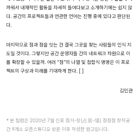
까워서 내재적인 활동을 자세히 들여다보고 소개하기에는 쉽지 않
다
.
공간의 프로젝트들과 연관한 언어는 진행 중에 있다고 판단된
다
.
마지막으로 점과 점을 잇는 건 결국 그곳을 찾는 사람들의 인식 지
도일 것이다
.
그렇지만 공간 운영자들 간의 네트워크 차원으로 이
를 확장할 수 있을까
.
여러
“
점
”
의 나열 및 접합식 명명은 이 프로
젝트의 구상과 미래를 기대하게 한다
. [ ]
김민관
* 본 칼럼은 2020년 7월
신포 점거-장(占居-場)
점점점 창작공
간 9개소 오픈스튜디오 방문 이후 작성한 원고입니다.