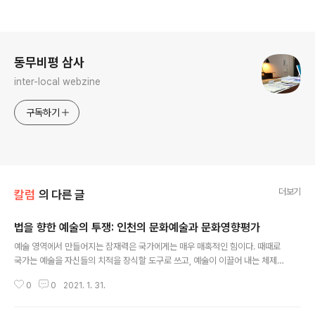
로그 정보
동무비평 삼사
inter-local webzine
구독하기
더보기
칼럼
의 다른 글
법을 향한 예술의 투쟁: 인천의 문화예술과 문화영향평가
글 내용
예술 영역에서 만들어지는 잠재력은 국가에게는 매우 매혹적인 힘이다. 때때로
국가는 예술을 자신들의 치적을 장식할 도구로 쓰고, 예술이 이끌어 내는 체제
저항의 힘은 은밀하게 제압하고자 하였다. 2016년 한국에서는 정권에 비판적
0
0
2021. 1. 31.
인 문화예술인에 대한 블랙리스트가 발각됨으로써 정부가 문화예술을 길들이려
고 하였던 정황이 드러났다. 여기에 저항하고자 문화예술계는 광장에 블랙 텐트