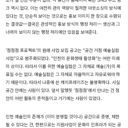
조가 될 만한 부분이 없다
.
각 공간의 홈페이지 혹은
SNS
주소 링
크 역시 없다
.
이는 여전히 관의 역량이 철저한 아웃소싱의 방식에
있다는 것
,
단순히 보이는 것으로는 홍보 이미지 한 장으로 수렴되
는 결괏값
—
결국은 관성적인 홍보 방식의 행정 처리
—
생산과 그
너머의 보이지 않는 행정 처리에만 있음을 보여준다
.
‘
점점점 프로젝트
’
의 원래 사업 모집 공고는
“
공간 거점 예술실험
사업
”
으로 범주화되었다
. “
인천의 문화생태 활성화
”
는 어떤 미래
의 상이다
.
따라서 이를 위한 예술실험은 그 자체로 예술
(
가
)
의 목
표일 수는 없다
.
예술실험은 그 자체로 자율적이고 자유로워야 하
기 때문이다
.
따라서 나중에 쓴 캐치프레이즈는 불명확하다
.
사실
공간 안에는 사람이 있다
.
앞서 말했듯
‘
점점점
’
에서 만나는 건 점
안의 어떤 활동의 흔적들이고 거기에는 사람이 있었다
.
인천 예술인의 존재가
(
이미 분명할 것이나
)
공간으로 증명
,
체현
될 수 있다는 건
,
한편으로는 지원사업이 문화의 인프라가 되는 공