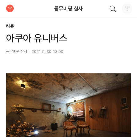
검색하기
동무비평 삼사
티스토리
리뷰
아쿠아 유니버스
동무비평 삼사
2021. 5. 30. 13:00