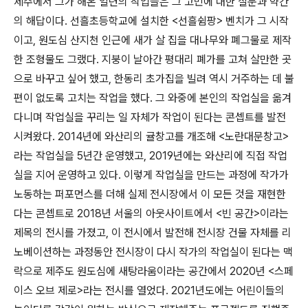
제주에서 그가 해온 일련의 작업들은 그 고민에 대한 질문과 약간
의 해답이다
.
선흘초등학교에 설치한
<
선흘쉼팡
>
벤치가 그 시작
이고
,
원도심 산지천 인근에 새가 살 집을 대나무와 폐그물로 제작
한 조형물도 그랬다
.
지붕이 날아간 평대리 폐가를 고쳐 살만한 곳
으로 바꾸고 싶어 했고
,
한동리 초가집을 빌려 역시 거주하는 데 불
편이 없도록 고치는 작업을 했다
.
그 와중에 본인의 작업실을 옮겨
다니며 작업실을 꾸리는 일 자체가 작업이 된다는 콘셉트를 발전
시켜왔다
. 2014
년에 와산리의 귤창고를 개조해
<
노란대문창고
>
라는 작업실을
5
년간 운영했고
, 2019
년에는 와산리에 직접 작업
실을 지어 운영하고 있다
.
이렇게 작업실을 만드는 과정에 작가가
노동하는 퍼포먼스를 더해 실제 전시장에서 이 모든 것을 재현한
다는 콘셉트로
2018
년 서울의 아웃사이트에서
<
빈 공간
>
이라는
제목의 전시를 가졌고
,
이 전시에서 발전해 전시장 건물 자체를 리
노베이션하는 과정동안 전시장이 다시 작가의 작업실이 된다는 맥
락으로 제주도 원도심에 새탕라움이라는 공간에서
2020
년
<
스페
이스 오브 제로
>
라는 전시를 열었다
. 2021
년도에는 어린이들의