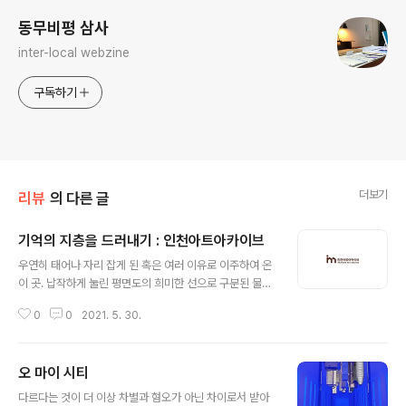
동무비평 삼사
inter-local webzine
구독하기
더보기
리뷰
의 다른 글
기억의 지층을 드러내기 : 인천아트아카이브
글 내용
우연히 태어나 자리 잡게 된 혹은 여러 이유로 이주하여 온
이 곳. 납작하게 눌린 평면도의 희미한 선으로 구분된 물리
적 공간을 넘어 우리가 나고 자란 장소는 개인이 설정한 삶
0
0
2021. 5. 30.
의 방향에 영향을 미치고, 기억의 큰 부분으로 자리 잡으며
우리의 감각 주위를 빙 두른다. 그 시절의 공기를 어렴풋이
떠올려보면, 자유공원에서 아카시아꽃을 따고, 때로는 이
오 마이 시티
젤과 물감을 싸들고 풀밭에 앉아 그림을 그리며 예술로 분
글 내용
위기가 무르익는 신포동에 모여 담소를 나누는 이미지가
다르다는 것이 더 이상 차별과 혐오가 아닌 차이로서 받아