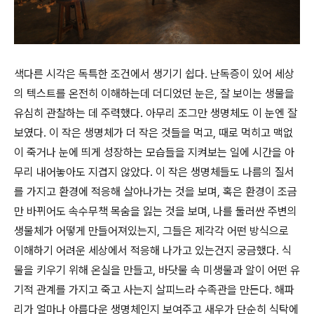
색다른 시각은 독특한 조건에서 생기기 쉽다
.
난독증이 있어 세상
의 텍스트를 온전히 이해하는데 더디었던 눈은
,
잘 보이는 생물을
유심히 관찰하는 데 주력했다
.
아무리 조그만 생명체도 이 눈엔 잘
보였다
.
이 작은 생명체가 더 작은 것들을 먹고
,
때로 먹히고 맥없
이 죽거나 눈에 띄게 성장하는 모습들을 지켜보는 일에 시간을 아
무리 내어놓아도 지겹지 않았다
.
이 작은 생명체들도 나름의 질서
를 가지고 환경에 적응해 살아나가는 것을 보며
,
혹은 환경이 조금
만 바뀌어도 속수무책 목숨을 잃는 것을 보며
,
나를 둘러싼 주변의
생물체가 어떻게 만들어져있는지
,
그들은 제각각 어떤 방식으로
이해하기 어려운 세상에서 적응해 나가고 있는건지 궁금했다
.
식
물을 키우기 위해 온실을 만들고
,
바닷물 속 미생물과 알이 어떤 유
기적 관계를 가지고 죽고 사는지 살피느라 수족관을 만든다
.
해파
리가 얼마나 아름다운 생명체인지 보여주고 새우가 단순히 식탁에