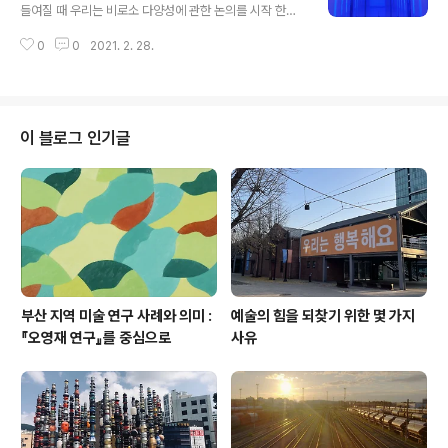
한 장 한 장 넘어간다. 특정 지역으로 한정짓는 수식어가
들여질 때 우리는 비로소 다양성에 관한 논의를 시작 한다.
‘예술가’라는 명사 앞에 붙는다면 그 범위를 이렇게 생각해
생활 양식 속에서 당연히 라는 말의 필요성은 점점 줄어들
볼 수 있겠다. 그 곳에서 나고 자란, 학창 혹은 대학시절을
0
0
2021. 2. 28.
고 각자의, 개인의 살아가는 방식은 점점 더 다양해졌다. 그
해당 지역에서 보낸, 과거에 거주했던 또는 현재 거주하는,
리고 다양한 삶의 양식을 가진 사람들이 살아가고 있는 공
지역의 미술 현장에 꾸..
간은 점점 늘어났다. 그리고 우리는 이러한 다양한 배경을
가진 사람들이 모여 살며 교류하는 공간을 도시라고 부르
기로 했다. 그리고 도시는 과거, 현재, 미래의 시간을 포함
이 블로그 인기글
하며 지극히 개인적인 경험들과 타인과의 교류가 공존하는
공간으로 실존하게 된다. 는 이러한 도시 속에서 개인적인
경험들이 가득한 공간으로 도시를, 이미 익숙해진 관계를
다시 보는 것으로부터 시작 된다. 인천 영종도의 파라다이
스 시티에서 진행된 는 다양한 국적..
부산 지역 미술 연구 사례와 의미 :
예술의 힘을 되찾기 위한 몇 가지
『오영재 연구』를 중심으로
사유