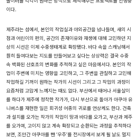
놀이터를 각각이 원하는 방식으로 제작해주는 프로젝트를 진행중
이다
.
제주라는 섬에서
,
본인의 작업실과 야외공간을 넘나들며
,
새의 시
점과 어린이의 편의
,
공간의 존재이유와 재생에 대해 고민하던 지
상의 시선은 이제 수중생태계로 확장됐다
.
바다 속을 스캐닝해서
훤히 들여다보는 지도를 만들어보고 싶다는 상상력은 결국 수중
속 백화된 산호초의 변화를 추적하고 싶은 마음에서다
.
본인의 작
업이 주변에 미치는 영향을 고민하고
,
그 주변을 관찰하고 고민해
작업하길 기꺼이 원하는 작가의 시선이 그리고 그 작업의 과정이
요즘처럼 고맙게 느껴지는 때도 없다
.
부산에서 태어나 서울살이
를 하다가 제주에 정착한 작가가
,
다시 부산으로 돌아가 아쿠아 유
니버스를 재현한 일은 회귀성 어종의 귀로를 연상케도 한다
.
건축
과 설치를 오가는 작가의 작업이 땅과 바다를 오가고
,
부산과 제주
를 오가며
,
고이지 않고 계속 확장되고 순환되는 과정을 추적하다
보면
,
조만간 아쿠아를 뺀
‘
우주
’
를 전시장에서 보게 될 날도 멀지