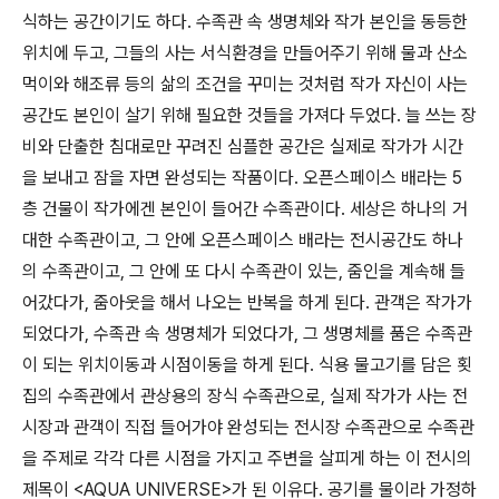
식하는 공간이기도 하다
.
수족관 속 생명체와 작가 본인을 동등한
위치에 두고
,
그들의 사는 서식환경을 만들어주기 위해 물과 산소
먹이와 해조류 등의 삶의 조건을 꾸미는 것처럼 작가 자신이 사는
공간도 본인이 살기 위해 필요한 것들을 가져다 두었다
.
늘 쓰는 장
비와 단출한 침대로만 꾸려진 심플한 공간은 실제로 작가가 시간
을 보내고 잠을 자면 완성되는 작품이다
.
오픈스페이스 배라는
5
층 건물이 작가에겐 본인이 들어간 수족관이다
.
세상은 하나의 거
대한 수족관이고
,
그 안에 오픈스페이스 배라는 전시공간도 하나
의 수족관이고
,
그 안에 또 다시 수족관이 있는
,
줌인을 계속해 들
어갔다가
,
줌아웃을 해서 나오는 반복을 하게 된다
.
관객은 작가가
되었다가
,
수족관 속 생명체가 되었다가
,
그 생명체를 품은 수족관
이 되는 위치이동과 시점이동을 하게 된다
.
식용 물고기를 담은 횟
집의 수족관에서 관상용의 장식 수족관으로
,
실제 작가가 사는 전
시장과 관객이 직접 들어가야 완성되는 전시장 수족관으로 수족관
을 주제로 각각 다른 시점을 가지고 주변을 살피게 하는 이 전시의
제목이
<AQUA UNIVERSE>
가 된 이유다
.
공기를 물이라 가정하